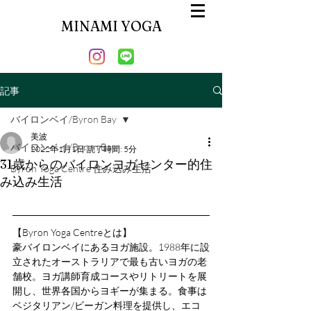
MINAMI YOGA
記事
バイロンベイ/Byron Bay
美波
バイロンベイ/Byron Bay
2022年1月1日
読了時間: 5分
31歳からのバイロンヨガセンター的住
Byron Yoga Centre 住み込み生活
み込み生活
【Byron Yoga Centreとは】
豪バイロンベイにあるヨガ施設。1988年に設
立されたオーストラリアで最も古いヨガの老
舗校。ヨガ講師育成コースやリトリートを展
開し、世界各国からヨギーが集まる。食事は
ベジタリアン/ビーガン料理を提供し、エコ