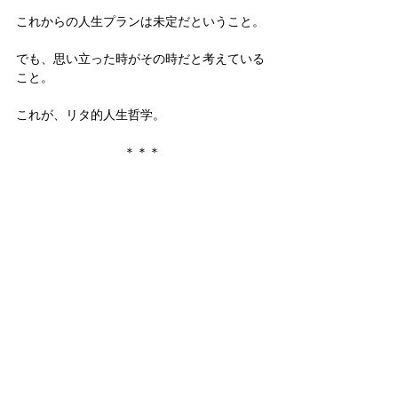
これからの人生プランは未定だということ。
でも、思い立った時がその時だと考えている
こと。
これが、リタ的人生哲学。
＊＊＊
リタは定期的にバイロンベイの象徴ライトハ
ウス(灯台)を訪れて、この街を照らしてくれ
てありがとうとお礼参りをする。